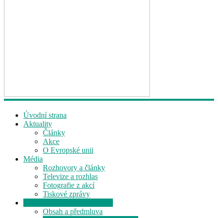
Úvodní strana
Aktuality
Články
Akce
O Evropské unii
Média
Rozhovory a články
Televize a rozhlas
Fotografie z akcí
Tiskové zprávy
Alternativa EU: Jde to i jinak
Obsah a předmluva