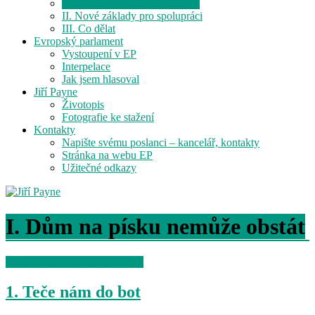
I. Dům na písku nemůže obstát
II. Nové základy pro spolupráci
III. Co dělat
Evropský parlament
Vystoupení v EP
Interpelace
Jak jsem hlasoval
Jiří Payne
Životopis
Fotografie ke stažení
Kontakty
Napište svému poslanci – kancelář, kontakty
Stránka na webu EP
Užitečné odkazy
I. Dům na písku nemůže obstát
I. Dům na písku nemůže obstát
1. Teče nám do bot