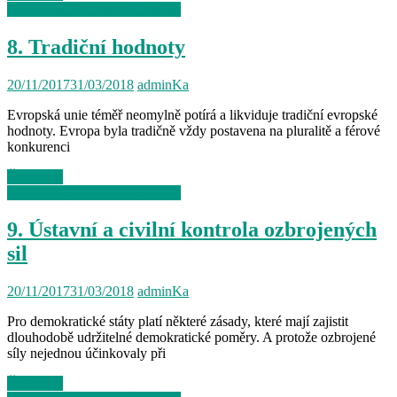
I. Dům na písku nemůže obstát
8. Tradiční hodnoty
20/11/2017
31/03/2018
adminKa
Evropská unie téměř neomylně potírá a likviduje tradiční evropské
hodnoty. Evropa byla tradičně vždy postavena na pluralitě a férové
konkurenci
Čtěte více
I. Dům na písku nemůže obstát
9. Ústavní a civilní kontrola ozbrojených
sil
20/11/2017
31/03/2018
adminKa
Pro demokratické státy platí některé zásady, které mají zajistit
dlouhodobě udržitelné demokratické poměry. A protože ozbrojené
síly nejednou účinkovaly při
Čtěte více