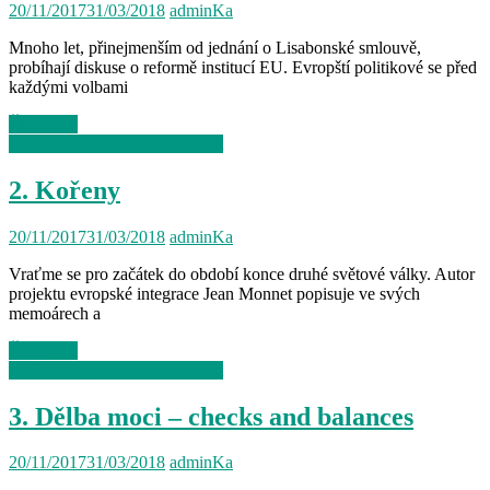
20/11/2017
31/03/2018
adminKa
Mnoho let, přinejmenším od jednání o Lisabonské smlouvě,
probíhají diskuse o reformě institucí EU. Evropští politikové se před
každými volbami
Čtěte více
I. Dům na písku nemůže obstát
2. Kořeny
20/11/2017
31/03/2018
adminKa
Vraťme se pro začátek do období konce druhé světové války. Autor
projektu evropské integrace Jean Monnet popisuje ve svých
memoárech a
Čtěte více
I. Dům na písku nemůže obstát
3. Dělba moci – checks and balances
20/11/2017
31/03/2018
adminKa