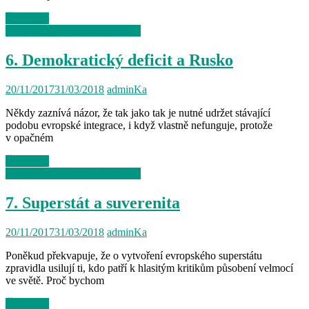
Čtěte více
I. Dům na písku nemůže obstát
6. Demokratický deficit a Rusko
20/11/2017
31/03/2018
adminKa
Někdy zaznívá názor, že tak jako tak je nutné udržet stávající
podobu evropské integrace, i když vlastně nefunguje, protože
v opačném
Čtěte více
I. Dům na písku nemůže obstát
7. Superstát a suverenita
20/11/2017
31/03/2018
adminKa
Poněkud překvapuje, že o vytvoření evropského superstátu
zpravidla usilují ti, kdo patří k hlasitým kritikům působení velmocí
ve světě. Proč bychom
Čtěte více