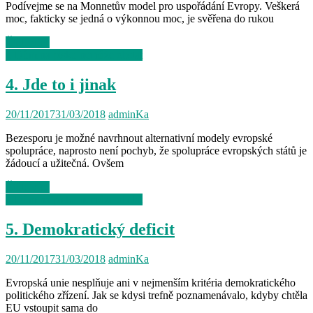
Podívejme se na Monnetův model pro uspořádání Evropy. Veškerá
moc, fakticky se jedná o výkonnou moc, je svěřena do rukou
Čtěte více
I. Dům na písku nemůže obstát
4. Jde to i jinak
20/11/2017
31/03/2018
adminKa
Bezesporu je možné navrhnout alternativní modely evropské
spolupráce, naprosto není pochyb, že spolupráce evropských států je
žádoucí a užitečná. Ovšem
Čtěte více
I. Dům na písku nemůže obstát
5. Demokratický deficit
20/11/2017
31/03/2018
adminKa
Evropská unie nesplňuje ani v nejmenším kritéria demokratického
politického zřízení. Jak se kdysi trefně poznamenávalo, kdyby chtěla
EU vstoupit sama do