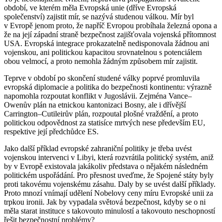
období, ve kterém měla Evropská unie (dříve Evropská
společenství) zajistit mír, se nazývá studenou válkou. Mír byl
v Evropě jenom proto, že napříč Evropou probíhala železná opona a
že na její západní straně bezpečnost zajišťovala vojenská přítomnost
USA. Evropská integrace prokazatelně nedisponovala žádnou ani
vojenskou, ani politickou kapacitou srovnatelnou s potenciálem
obou velmocí, a proto nemohla žádným způsobem mír zajistit.
Teprve v období po skončení studené války poprvé promluvila
evropská diplomacie a politika do bezpečnosti kontinentu: výrazně
napomohla rozpoutat konflikt v Jugoslávii. Zejména Vance–
Owenův plán na etnickou kantonizaci Bosny, ale i dřívější
Carrington–Cutileirův plán, rozpoutal plošné vraždění, a proto
politickou odpovědnost za statisíce mrtvých nese především EU,
respektive její předchůdce ES.
Jako další příklad evropské zahraniční politiky je třeba uvést
vojenskou intervenci v Libyi, která rozvrátila politický systém, aniž
by v Evropě existovala jakákoliv představa o nějakém následném
politickém uspořádání. Pro přesnost uveďme, že Spojené státy byly
proti takovému vojenskému zásahu. Daly by se uvést další příklady.
Proto mnozí vnímají udělení Nobelovy ceny míru Evropské unii za
trpkou ironii. Jak by vypadala světová bezpečnost, kdyby se o ni
měla starat instituce s takovouto minulostí a takovouto neschopností
řešit bezpečnostní problémy?