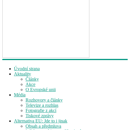
Úvodní strana
Aktuality
Články
Akce
O Evropské unii
Média
Rozhovory a články
Televize a rozhlas
Fotografie z akcí
Tiskové zprávy
Alternativa EU: Jde to i jinak
Obsah a předmluva