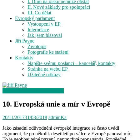
I. Dům na písku nemůže obstát
II. Nové základy pro spolupráci
III. Co dělat
Evropský parlament
Vystoupení v EP
Interpelace
Jak jsem hlasoval
Jiří Payne
Životopis
Fotografie ke stažení
Kontakty
Napište svému poslanci – kancelář, kontakty
Stránka na webu EP
Užitečné odkazy
I. Dům na písku nemůže obstát
10. Evropská unie a mír v Evropě
20/11/2017
31/03/2018
adminKa
Jako zásadní odůvodnění evropské integrace se často uvádí
argument, že po několik desetiletí po válce v Evropě panoval mír.
To je neobhajitelné tvrzení, nepravdivá propaganda. Poválečné