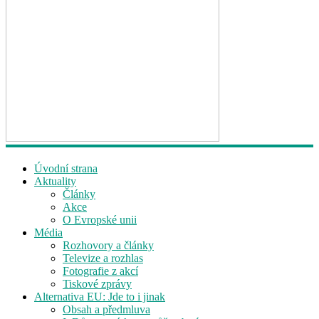
Úvodní strana
Aktuality
Články
Akce
O Evropské unii
Média
Rozhovory a články
Televize a rozhlas
Fotografie z akcí
Tiskové zprávy
Alternativa EU: Jde to i jinak
Obsah a předmluva