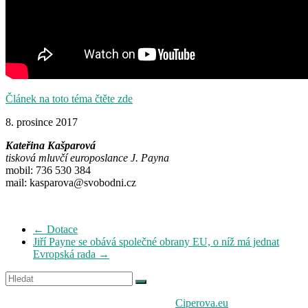
Článek na toto téma čtěte zde
8. prosince 2017
Kateřina Kašparová
tisková mluvčí europoslance J. Payna
mobil: 736 530 384
mail: kasparova@svobodni.cz
←
Dotace
Jiří Payne se obává společné obrany EU, o níž má jednat
Evropská rada
→
Tvorba www stránek
Ciperova.eu