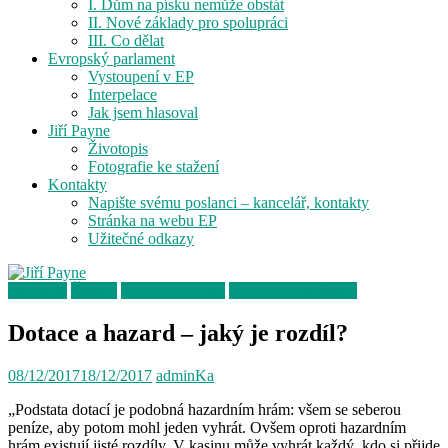
I. Dům na písku nemůže obstát
II. Nové základy pro spolupráci
III. Co dělat
Evropský parlament
Vystoupení v EP
Interpelace
Jak jsem hlasoval
Jiří Payne
Životopis
Fotografie ke stažení
Kontakty
Napište svému poslanci – kancelář, kontakty
Stránka na webu EP
Užitečné odkazy
Aktuality
Články
O Evropské unii
Rozhovory a články
Dotace a hazard – jaký je rozdíl?
08/12/2017
18/12/2017
adminKa
„Podstata dotací je podobná hazardním hrám: všem se seberou
peníze, aby potom mohl jeden vyhrát. Ovšem oproti hazardním
hrám existují jisté rozdíly. V kasinu může vyhrát každý, kdo si přijde