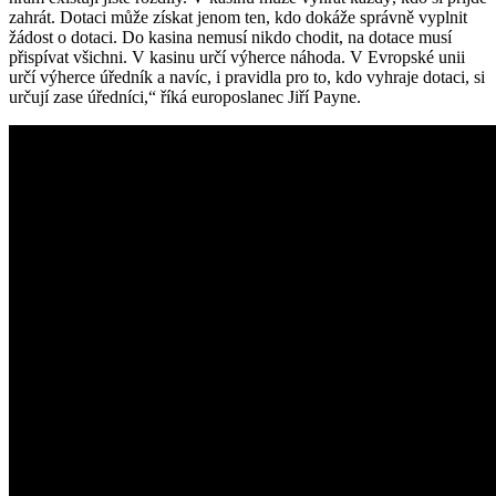
zahrát. Dotaci může získat jenom ten, kdo dokáže správně vyplnit
žádost o dotaci. Do kasina nemusí nikdo chodit, na dotace musí
přispívat všichni. V kasinu určí výherce náhoda. V Evropské unii
určí výherce úředník a navíc, i pravidla pro to, kdo vyhraje dotaci, si
určují zase úředníci,“ říká europoslanec Jiří Payne.