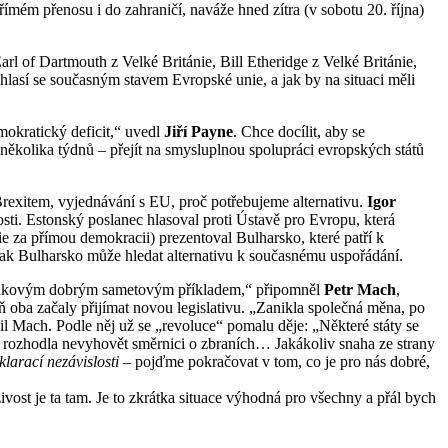
přímém přenosu i do zahraničí, naváže hned zítra (v sobotu
20. října)
l of Dartmouth z Velké Británie, Bill Etheridge z Velké Británie,
hlasí se současným stavem Evropské unie, a jak by na situaci měli
mokratický deficit,“ uvedl
Jiří Payne
. Chce docílit, aby se
m několika týdnů – přejít na smysluplnou spolupráci evropských států
 Brexitem, vyjednávání s EU, proč potřebujeme alternativu.
Igor
sti. Estonský poslanec hlasoval proti Ústavě pro Evropu, která
e za přímou demokracii) prezentoval Bulharsko, které patří k
jak Bulharsko může hledat alternativu k současnému uspořádání.
yl takovým dobrým sametovým příkladem,“ připomněl
Petr Mach
,
ň oba začaly přijímat novou legislativu. „Zanikla společná měna, po
nil Mach. Podle něj už se „revoluce“ pomalu děje: „Některé státy se
se rozhodla nevyhovět směrnici o zbraních… Jakákoliv snaha ze strany
klarací nezávislosti
– pojďme pokračovat v tom, co je pro nás dobré,
vost je ta tam. Je to zkrátka situace výhodná pro všechny a přál bych