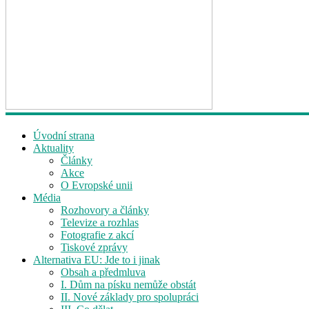
Úvodní strana
Aktuality
Články
Akce
O Evropské unii
Média
Rozhovory a články
Televize a rozhlas
Fotografie z akcí
Tiskové zprávy
Alternativa EU: Jde to i jinak
Obsah a předmluva
I. Dům na písku nemůže obstát
II. Nové základy pro spolupráci