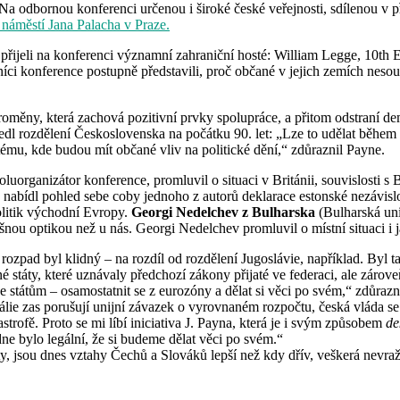
 Na odbornou konferenci určenou i široké české veřejnosti, sdílenou v 
 náměstí Jana Palacha v Praze.
ijeli na konferenci významní zahraniční hosté: William Legge, 10th Ear
íci konference postupně představili, proč občané v jejich zemích nesou
roměny, která zachová pozitivní prvky spolupráce, a přitom odstraní de
 uvedl rozdělení Československa na počátku 90. let: „Lze to udělat běhe
tému, kde budou mít občané vliv na politické dění,“ zdůraznil Payne.
uorganizátor konference, promluvil o situaci v Británii, souvislosti s
nabídl pohled sebe coby jednoho z autorů deklarace estonské nezávislo
olitik východní Evropy.
Georgi Nedelchev z Bulharska
(Bulharská uni
ou optikou než u nás. Georgi Nedelchev promluvil o místní situaci i 
rozpad byl klidný – na rozdíl od rozdělení Jugoslávie, například. B
státy, které uznávaly předchozí zákony přijaté ve federaci, ale zárove
e státům – osamostatnit se z eurozóny a dělat si věci po svém,“ zdůraz
tálie zas porušují unijní závazek o vyrovnaném rozpočtu, česká vláda 
astrofě. Proto se mi líbí iniciativa J. Payna, která je i svým způsobem
de
e bylo legální, že si budeme dělat věci po svém.“
, jsou dnes vztahy Čechů a Slováků lepší než kdy dřív, veškerá nevraži