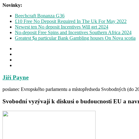
Novinky:
Beechcraft Bonanza G36
£10 Free No Deposit Required In The Uk For May 2022
Newest ten No deposit Incentives Will get 2024
No-deposit Free Spins and Incentives Southern Africa 2024
Greatest $a particular Bank Gambling houses On Nova scotia
Jiří Payne
poslanec Evropského parlamentu a místopředseda Svobodných (do 2
Svobodní vyzývají k diskusi o budoucnosti EU a navr