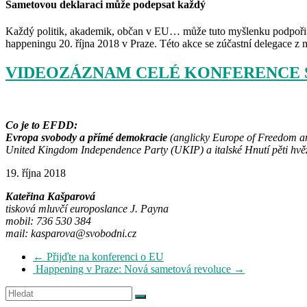
Sametovou deklaraci může podepsat každý
Každý politik, akademik, občan v EU… může tuto myšlenku podpořit
happeningu 20. října 2018 v Praze. Této akce se zúčastní delegace z m
VIDEOZÁZNAM CELÉ KONFERENCE S
Co je to EFDD:
Evropa svobody a přímé demokracie
(
anglicky
Europe of Freedom and
United Kingdom Independence Party (UKIP)
a italské Hnutí pěti h
19. října 2018
Kateřina Kašparová
tisková mluvčí europoslance J. Payna
mobil: 736 530 384
mail: kasparova@svobodni.cz
←
Přijďte na konferenci o EU
Happening v Praze: Nová sametová revoluce
→