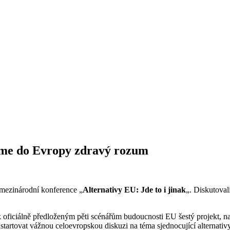
ťme do Evropy zdravý rozum
 mezinárodní konference „
Alternativy EU:
Jde to i jinak
„. Diskutoval
k oficiálně předloženým pěti scénářům budoucnosti EU šestý projekt, 
tartovat vážnou celoevropskou diskuzi na téma sjednocující alternativy