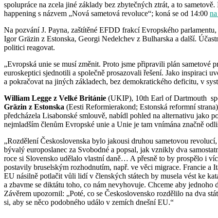
spolupráce na zcela jiné základy bez zbytečných ztrát, a to sametově.
happening s názvem „Nová sametová revoluce“; koná se od 14:00
na
Na pozvání J. Payna, zaštítěné EFDD frakcí Evropského parlamentu, př
Igor Gräzin z Estonska, Georgi Nedelchev z Bulharska a další. Účastn
politici reagovat.
„Evropská unie se musí změnit. Proto jsme připravili plán sametové p
euroskeptici sjednotili a společně prosazovali řešení. Jako inspiraci
a pokračovat na jiných základech, bez demokratického deficitu, v sys
William Legge z Velké Británie
(UKIP), 10th Earl of Dartmouth spol
Gräzin z Estonska
(Eesti Reformierakond; Estonská reformní strana) 
předcházela Lisabonské smlouvě, nabídl pohled na alternativu jako p
nejmladším členům Evropské unie a Unie je tam vnímána značně odlišn
„Rozdělení Československa bylo jakousi druhou sametovou revolucí, 
bývalý europoslanec za Svobodné a popsal, jak vznikly dva samostatné 
roce si Slovensko udělalo vlastní daně… A přesně to by prospělo i víc
postavily bruselským rozhodnutím, např. ve věci migrace. Francie a I
EU násilně potlačit vůli lidí v členských státech by musela vést ke kat
a zbavme se diktátu toho, co nám nevyhovuje. Chceme aby jednoho dn
Závěrem upozornil: „Poté, co se Československo rozdělilo na dva státy
si, aby se něco podobného událo v zemích dnešní EU.“