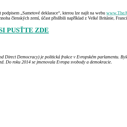
 podpisem „Sametové deklarace“, kterou lze najít na webu
www.TheAlt
noha členských zemí, účast přislíbili například z Velké Británie, Franc
I PUSŤTE ZDE
 Direct Democracy) je politická frakce v
Evropském parlamentu
. By
vězd. Do roku 2014 se jmenovala Evropa svobody a demokracie.