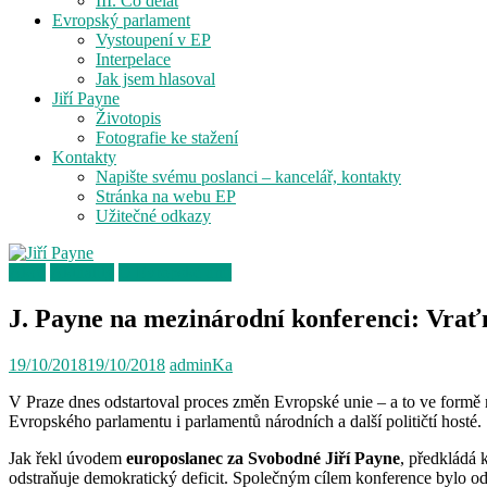
III. Co dělat
Evropský parlament
Vystoupení v EP
Interpelace
Jak jsem hlasoval
Jiří Payne
Životopis
Fotografie ke stažení
Kontakty
Napište svému poslanci – kancelář, kontakty
Stránka na webu EP
Užitečné odkazy
Akce
Aktuality
O Evropské unii
J. Payne na mezinárodní konferenci: Vra
19/10/2018
19/10/2018
adminKa
V Praze dnes odstartoval proces změn Evropské unie – a to ve formě
Evropského parlamentu i parlamentů národních a další političtí hosté.
Jak řekl úvodem
europoslanec za Svobodné Jiří Payne
, předkládá 
odstraňuje demokratický deficit. Společným cílem konference bylo ods