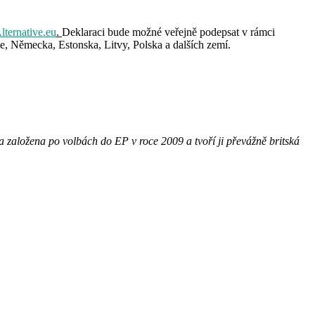
ernative.eu
.
Deklaraci bude možné veřejně podepsat v rámci
ie, Německa, Estonska, Litvy, Polska a dalších zemí.
la založena po
volbách do EP v roce 2009 a
tvoří ji převážně britská