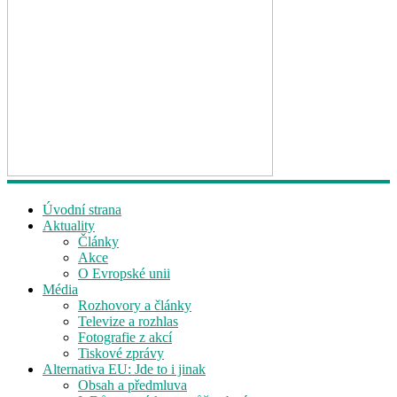
Úvodní strana
Aktuality
Články
Akce
O Evropské unii
Média
Rozhovory a články
Televize a rozhlas
Fotografie z akcí
Tiskové zprávy
Alternativa EU: Jde to i jinak
Obsah a předmluva