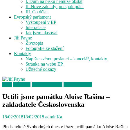
I. Dům na písku nemůže obstát
II. Nové základy pro spolupráci
III. Co dělat
Evropský parlament
Vystoupení v EP
Interpelace
Jak jsem hlasoval
Jiří Payne
Životopis
Fotografie ke stažení
Kontakty
Napište svému poslanci – kancelář, kontakty
Stránka na webu EP
Užitečné odkazy
Akce
Aktuality
Fotografie z akcí
Tiskové zprávy
Uctili jsme památku Aloise Rašína –
zakladatele Československa
18/02/2018
18/02/2018
adminKa
Představitelé Svobodných dnes v Praze uctili památku Aloise Rašína