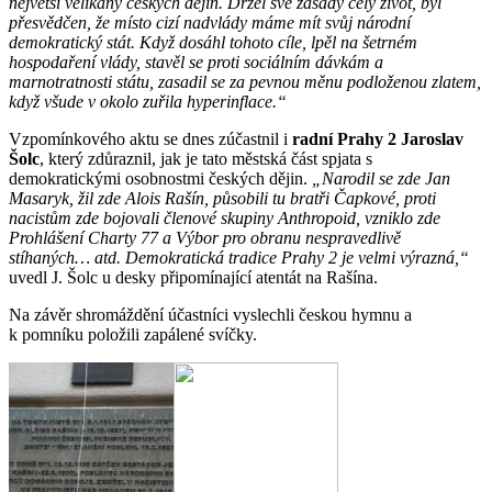
největší velikány českých dějin. Držel své zásady celý život, byl
přesvědčen, že místo cizí nadvlády máme mít svůj národní
demokratický stát. Když dosáhl tohoto cíle, lpěl na šetrném
hospodaření vlády, stavěl se proti sociálním dávkám a
marnotratnosti státu, zasadil se za pevnou měnu podloženou zlatem,
když všude v okolo zuřila hyperinflace.“
Vzpomínkového aktu se dnes zúčastnil i
radní Prahy 2 Jaroslav
Šolc
, který zdůraznil, jak je tato městská část spjata s
demokratickými osobnostmi českých dějin.
„Narodil se zde Jan
Masaryk, žil zde Alois Rašín, působili tu bratři Čapkové, proti
nacistům zde bojovali členové skupiny Anthropoid, vzniklo zde
Prohlášení Charty 77 a Výbor pro obranu nespravedlivě
stíhaných… atd. Demokratická tradice Prahy 2 je velmi výrazná,“
uvedl J. Šolc u desky připomínající atentát na Rašína.
Na závěr shromáždění účastníci vyslechli českou hymnu a
k pomníku položili zapálené svíčky.