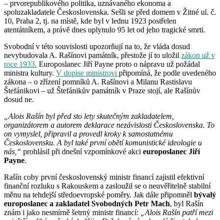
– prvorepublikového politika, uznávaného ekonoma a
spoluzakladatele Československa. Sešli se před domem v Žitné ul. č.
10, Praha 2, tj. na místě, kde byl v lednu 1923 postřelen
atentátníkem, a právě dnes uplynulo 95 let od jeho tragické smrti.
Svobodní v této souvislosti upozorňují na to, že vláda dosud
nevybudovala A. Rašínovi památník, přestože jí to uložil
zákon už v
roce 1933.
Europoslanec Jiří Payne proto o nápravu už požádal
ministra kultury.
V dopise ministrovi
připomíná, že podle uvedeného
zákona – o zřízení pomníků A. Rašínovi a Milanu Rastislavu
Štefánikovi – už Štefánikův památník v Praze stojí, ale Rašínův
dosud ne.
„Alois Rašín byl před sto lety skutečným zakladatelem,
organizátorem a autorem deklarace nezávislosti Československa. To
on vymyslel, připravil a provedl kroky k samostatnému
Československu. A byl také první obětí komunistické ideologie u
nás,“
prohlásil při dnešní vzpomínkové akci
europoslanec Jiří
Payne
.
Rašín coby první československý ministr financí zajistil efektivní
finanční rozluku s Rakouskem a zasloužil se o neuvěřitelně stabilní
měnu na tehdejší středoevropské poměry. Jak dále připomněl
bývalý
europoslanec a zakladatel Svobodných Petr Mach
, byl Rašín
znám i jako nesmírně šetrný ministr financí:
„Alois Rašín patří mezi