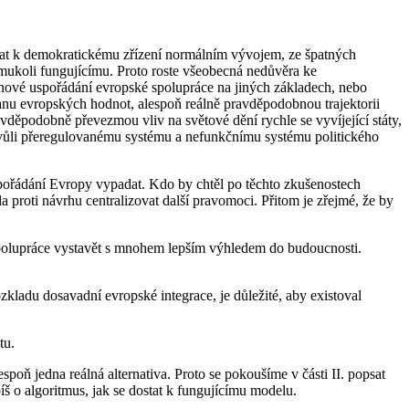
ostat k demokratickému zřízení normálním vývojem, ze špatných
emukoli fungujícímu. Proto roste všeobecná nedůvěra ke
 nové uspořádání evropské spolupráce na jiných základech, nebo
ranu evropských hodnot, alespoň reálně pravděpodobnou trajektorii
vděpodobně převezmou vliv na světové dění rychle se vyvíjející státy,
 kvůli přeregulovanému systému a nefunkčnímu systému politického
uspořádání Evropy vypadat. Kdo by chtěl po těchto zkušenostech
proti návrhu centralizovat další pravomoci. Přitom je zřejmé, že by
 spolupráce vystavět s mnohem lepším výhledem do budoucnosti.
zkladu dosavadní evropské integrace, je důležité, aby existoval
tu.
spoň jedna reálná alternativa. Proto se pokoušíme v části II. popsat
š o algoritmus, jak se dostat k fungujícímu modelu.