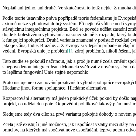
Neplatí ani jedno, ani druhé. Ve skutečnosti to totiž nejde. Z mnoha 
Podle teorie ústavního práva popřípadě teorie federalismu je Evrops
axiomů nelze vybudovat dobrý systém. Při nejlepší vůli se nedá vymys
stávajícímu integračnímu projektu. Buď se povede udělat zásadní změ
dojde k bolestivému vyhnívání a nakonec stejně k rozpadu, který bud
k fungující spolupráci. Druhá varianta znamená v podstatě rozklad ev
jako je Čína, Indie, Brazílie… Z Evropy si v lepším případě udělají
vedení. Evropská unie je problém
[1]
, zdroj problémů, nikoli řešení, j
Tato studie se pokouší načrtnout, jak a proč je nutné zcela změnit s
s nepovedenou integrací Jeana Monneta svěřovat v novém systému další
to lepšímu fungování Unie stejně nepomohlo.
Proto usilujeme o zachování pozitivních výhod spolupráce evropských
Hledáme jinou formu spolupráce. Hledáme alternativu.
Rozpracování alternativy má jeden praktický účel: pokud by došlo např
projekt, co udělat den poté. Odpovědní politikové takový plán musí m
Sledujeme tedy dva cíle: za prvé variantu pokojné dohody o novém poj
Zcela jistě existují i jiné možnosti, jak uspořádat vztahy mezi státy 
principy, na kterých má spočívat nové uspořádání, teprve potom odvoz