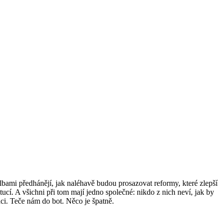
lbami předhánějí, jak naléhavě budou prosazovat reformy, které zlepší
ucí. A všichni při tom mají jedno společné: nikdo z nich neví, jak by
ci. Teče nám do bot. Něco je špatně.