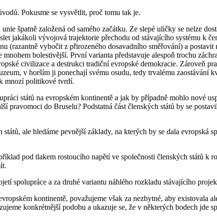
důvodů. Pokusme se vysvětlit, proč tomu tak je.
ká unie špatně založená od samého začátku. Ze slepé uličky se nelze d
let jakákoli vývojová trajektorie přechodu od stávajícího systému k č
nu (razantně vybočit z přirozeného dosavadního směřování) a postavit
e mnohem bolestivější. První varianta představuje alespoň trochu zách
ropské civilizace a destrukci tradiční evropské demokracie. Zároveň pra
 muzeum, v horším ji ponechají svému osudu, tedy trvalému zaostávání
ak mnozí politikové tvrdí.
polupráci států na evropském kontinentě a jak by případně mohlo nové 
 pravomoci do Bruselu? Podstatná část členských států by se postavila 
 států, ale hledáme pevnější základy, na kterých by se dala evropská
íklad pod tlakem rostoucího napětí ve společnosti členských států k ro
ít.
etí spolupráce a za druhé variantu náhlého rozkladu stávajícího projek
na evropském kontinentě, považujeme však za nezbytné, aby existovala ale
ujeme konkrétnější podobu a ukazuje se, že v některých bodech jde spí