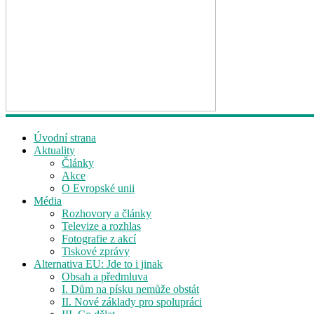
Úvodní strana
Aktuality
Články
Akce
O Evropské unii
Média
Rozhovory a články
Televize a rozhlas
Fotografie z akcí
Tiskové zprávy
Alternativa EU: Jde to i jinak
Obsah a předmluva
I. Dům na písku nemůže obstát
II. Nové základy pro spolupráci