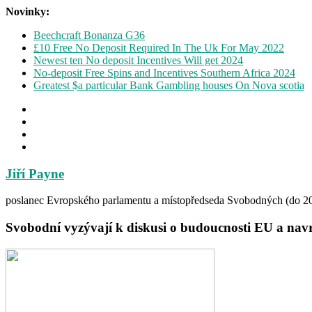
Novinky:
Beechcraft Bonanza G36
£10 Free No Deposit Required In The Uk For May 2022
Newest ten No deposit Incentives Will get 2024
No-deposit Free Spins and Incentives Southern Africa 2024
Greatest $a particular Bank Gambling houses On Nova scotia
Jiří Payne
poslanec Evropského parlamentu a místopředseda Svobodných (do 2
Svobodní vyzývají k diskusi o budoucnosti EU a navr