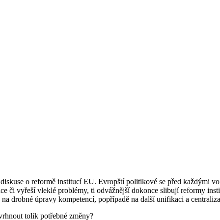
iskuse o reformě institucí EU. Evropští politikové se před každými vo
či vyřeší vleklé problémy, ti odvážnější dokonce slibují reformy instit
 drobné úpravy kompetencí, popřípadě na další unifikaci a centraliza
avrhnout tolik potřebné změny?