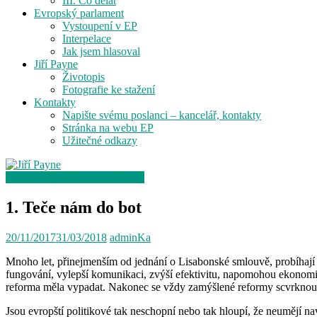
III. Co dělat
Evropský parlament
Vystoupení v EP
Interpelace
Jak jsem hlasoval
Jiří Payne
Životopis
Fotografie ke stažení
Kontakty
Napište svému poslanci – kancelář, kontakty
Stránka na webu EP
Užitečné odkazy
I. Dům na písku nemůže obstát
1. Teče nám do bot
20/11/2017
31/03/2018
adminKa
Mnoho let, přinejmenším od jednání o Lisabonské smlouvě, probíhají d
fungování, vylepší komunikaci, zvýší efektivitu, napomohou ekonomice 
reforma měla vypadat. Nakonec se vždy zamýšlené reformy scvrknou na
Jsou evropští politikové tak neschopní nebo tak hloupí, že neumějí n