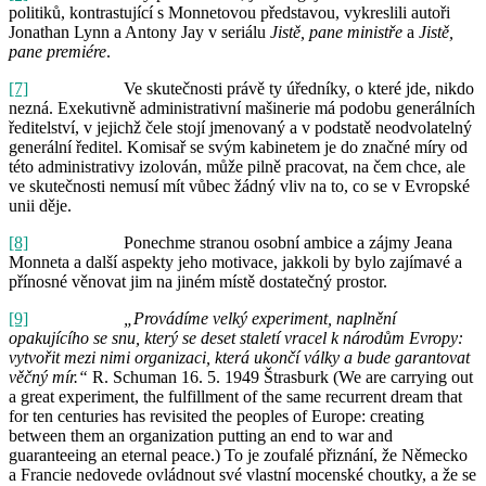
politiků, kontrastující s Monnetovou představou, vykreslili autoři
Jonathan Lynn a Antony Jay v seriálu
Jistě, pane ministře
a
Jistě,
pane premiére
.
[7]
Ve skutečnosti právě ty úředníky, o které jde, nikdo
nezná. Exekutivně administrativní mašinerie má podobu generálních
ředitelství, v jejichž čele stojí jmenovaný a v podstatě neodvolatelný
generální ředitel. Komisař se svým kabinetem je do značné míry od
této administrativy izolován, může pilně pracovat, na čem chce, ale
ve skutečnosti nemusí mít vůbec žádný vliv na to, co se v Evropské
unii děje.
[8]
Ponechme stranou osobní ambice a zájmy Jeana
Monneta a další aspekty jeho motivace, jakkoli by bylo zajímavé a
přínosné věnovat jim na jiném místě dostatečný prostor.
[9]
„Provádíme velký experiment, naplnění
opakujícího se snu, který se deset staletí vracel k národům Evropy:
vytvořit mezi nimi organizaci, která ukončí války a bude garantovat
věčný mír.“
R. Schuman 16. 5. 1949 Štrasburk (We are carrying out
a great experiment, the fulfillment of the same recurrent dream that
for ten centuries has revisited the peoples of Europe: creating
between them an organization putting an end to war and
guaranteeing an eternal peace.) To je zoufalé přiznání, že Německo
a Francie nedovede ovládnout své vlastní mocenské choutky, a že se