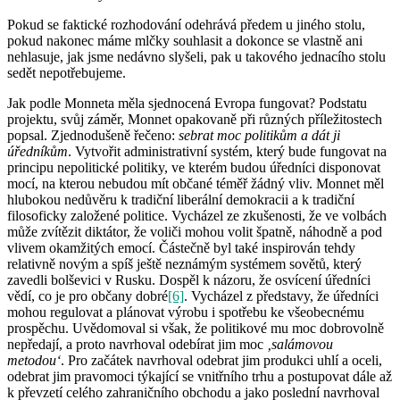
Pokud se faktické rozhodování odehrává předem u jiného stolu,
pokud nakonec máme mlčky souhlasit a dokonce se vlastně ani
nehlasuje, jak jsme nedávno slyšeli, pak u takového jednacího stolu
sedět nepotřebujeme.
Jak podle Monneta měla sjednocená Evropa fungovat? Podstatu
projektu, svůj záměr, Monnet opakovaně při různých příležitostech
popsal. Zjednodušeně řečeno:
sebrat moc politikům a dát ji
úředníkům
. Vytvořit administrativní systém, který bude fungovat na
principu nepolitické politiky, ve kterém budou úředníci disponovat
mocí, na kterou nebudou mít občané téměř žádný vliv. Monnet měl
hlubokou nedůvěru k tradiční liberální demokracii a k tradiční
filosoficky založené politice. Vycházel ze zkušenosti, že ve volbách
může zvítězit diktátor, že voliči mohou volit špatně, náhodně a pod
vlivem okamžitých emocí. Částečně byl také inspirován tehdy
relativně novým a spíš ještě neznámým systémem sovětů, který
zavedli bolševici v Rusku. Dospěl k názoru, že osvícení úředníci
vědí, co je pro občany dobré
[6]
. Vycházel z představy, že úředníci
mohou regulovat a plánovat výrobu i spotřebu ke všeobecnému
prospěchu. Uvědomoval si však, že politikové mu moc dobrovolně
nepředají, a proto navrhoval odebírat jim moc
‚salámovou
metodou‘
. Pro začátek navrhoval odebrat jim produkci uhlí a oceli,
odebrat jim pravomoci týkající se vnitřního trhu a postupovat dále až
k převzetí celého zahraničního obchodu a jako poslední navrhoval