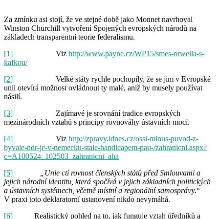
Za zmínku asi stojí, že ve stejné době jako Monnet navrhoval
Winston Churchill vytvoření Spojených evropských národů na
základech transparentní teorie federalismu.
[1]
Viz
http://www.payne.cz/WP15/smes-orwella-s-
kafkou/
[2]
Velké státy rychle pochopily, že se jim v Evropské
unii otevírá možnost ovládnout ty malé, aniž by musely používat
násilí.
[3]
Zajímavé je srovnání tradice evropských
mezinárodních vztahů s principy rovnováhy ústavních mocí.
[4]
Viz
http://zpravy.idnes.cz/ossi-minus-puvod-z-
byvale-ndr-je-v-nemecku-stale-handicapem-pau-/zahranicni.aspx?
c=A100524_102503_zahranicni_aha
[5]
„
Unie ctí rovnost členských států před Smlouvami a
jejich národní identitu, která spočívá v jejich základních politických
a ústavních systémech, včetně místní a regionální samospráv
y.“
V praxi toto deklaratorní ustanovení nikdo nevymáhá.
[6]
Realistický pohled na to, jak funguje vztah úředníků a