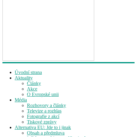
Úvodní strana
Aktuality
Články
Akce
O Evropské unii
Média
Rozhovory a články
Televize a rozhlas
Fotografie z akcí
Tiskové zprávy
Alternativa EU: Jde to i jinak
Obsah a předmluva