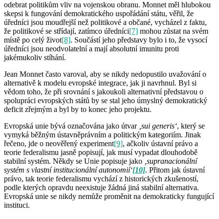
odebrat politikům vliv na vojenskou obranu. Monnet měl hlubokou
skepsi k fungování demokratického uspořádání státu, věřil, že
úředníci jsou moudřejší než politikové a občané, vycházel z faktu,
že politikové se střídají, zatímco úředníci
[7]
mohou zůstat na svém
místě po celý život
[8]
. Součástí jeho představy bylo i to, že vysocí
úředníci jsou neodvolatelní a mají absolutní imunitu proti
jakémukoliv stíhání.
Jean Monnet často varoval, aby se nikdy nedopustilo uvažování o
alternativě k modelu evropské integrace, jak ji navrhnul. Byl si
vědom toho, že při srovnání s jakoukoli alternativní představou o
spolupráci evropských států by se stal jeho úmyslný demokratický
deficit zřejmým a byl by to konec jeho projektu.
Evropská unie bývá označována jako útvar
‚sui generis‘
, který se
vymyká běžným ústavněprávním a politickým kategoriím. Jinak
řečeno, jde o neověřený experiment
[9]
, ačkoliv ústavní právo a
teorie federalismu jasně popisují, jak musí vypadat dlouhodobě
stabilní systém. Někdy se Unie popisuje jako
‚supranacionální
systém s vlastní institucionální autonomií‘
[10]
. Přitom jak ústavní
právo, tak teorie federalismu vychází z historických zkušeností,
podle kterých opravdu neexistuje žádná jiná stabilní alternativa.
Evropská unie se nikdy nemůže proměnit na demokraticky fungující
instituci.