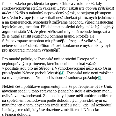
francouzského prezidenta Jacquese Chiraca z roku 2003, kdy
středoevropským státům vzkázal:
„Promeškali jste dobrou příležitost
mlčet.“
Nešlo o náhodný nepovedený výrok, se stejným přístupem
ke střední Evropě jsme se setkali nesčíslněkrát při různých jednáních
a na konferencích. Mnohokrát zažíváme neochotu vůbec naslouchat
logickým argumentům. Příkladem z poslední doby může být logický
argument států V4, že přerozdělování migrantů nebude fungovat a
že je nutné zajistit skutečnou ochranu hranic. Protože ale
Středoevropané nemohou mít přesnější názor, než velké státy,
nebere se na ně ohled. Přitom férová konkurence myšlenek by byla
pro spolupráci mnohem výhodnější.
Pro mnohé politiky v Evropské unii je střední Evropa stále
neplnoprávným partnerem, kterého není nutno brát vážně,
v podstatě jsou pro ně Středo- a Východoevropané něco jako Ossis
pro západní Němce (neboli Wessis)
[4]
. Evropská unie není založena
na rovnoprávnosti, ačkoli to Lisabonská smlouva požaduje
[5]
.
Někteří čeští politikové argumentují tím, že potřebujeme být v Unii,
abychom seděli u toho správného jednacího stolu a abychom mohli
ovlivňovat rozhodování. Zatímco kdysi jsme měli ambice podílet se
na společném rozhodování podle dohodnutých pravidel, nyní už
mluvíme jen o tom, abychom směli sedět u stolu, kde jiní rozhodují.
Leckdy jsme rádi, když se dozvíme z médií, co si Německo
s Francií dohodly.