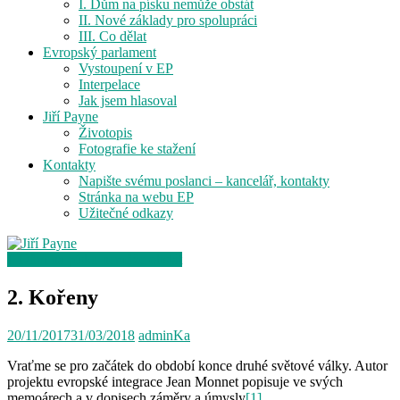
I. Dům na písku nemůže obstát
II. Nové základy pro spolupráci
III. Co dělat
Evropský parlament
Vystoupení v EP
Interpelace
Jak jsem hlasoval
Jiří Payne
Životopis
Fotografie ke stažení
Kontakty
Napište svému poslanci – kancelář, kontakty
Stránka na webu EP
Užitečné odkazy
I. Dům na písku nemůže obstát
2. Kořeny
20/11/2017
31/03/2018
adminKa
Vraťme se pro začátek do období konce druhé světové války. Autor
projektu evropské integrace Jean Monnet popisuje ve svých
memoárech a v dopisech záměry a úmysly
[1]
.