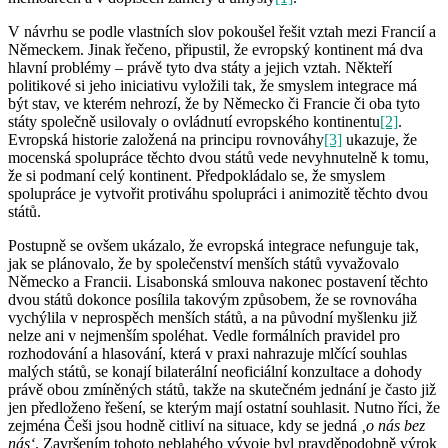
V návrhu se podle vlastních slov pokoušel řešit vztah mezi Francií a
Německem. Jinak řečeno, připustil, že evropský kontinent má dva
hlavní problémy – právě tyto dva státy a jejich vztah. Někteří
politikové si jeho iniciativu vyložili tak, že smyslem integrace má
být stav, ve kterém nehrozí, že by Německo či Francie či oba tyto
státy společně usilovaly o ovládnutí evropského kontinentu
[2]
.
Evropská historie založená na principu rovnováhy
[3]
ukazuje, že
mocenská spolupráce těchto dvou států vede nevyhnutelně k tomu,
že si podmaní celý kontinent. Předpokládalo se, že smyslem
spolupráce je vytvořit protiváhu spolupráci i animozitě těchto dvou
států.
Postupně se ovšem ukázalo, že evropská integrace nefunguje tak,
jak se plánovalo, že by společenství menších států vyvažovalo
Německo a Francii. Lisabonská smlouva nakonec postavení těchto
dvou států dokonce posílila takovým způsobem, že se rovnováha
vychýlila v neprospěch menších států, a na původní myšlenku již
nelze ani v nejmenším spoléhat. Vedle formálních pravidel pro
rozhodování a hlasování, která v praxi nahrazuje mlčící souhlas
malých států, se konají bilaterální neoficiální konzultace a dohody
právě obou zmíněných států, takže na skutečném jednání je často již
jen předloženo řešení, se kterým mají ostatní souhlasit. Nutno říci, že
zejména Češi jsou hodně citliví na situace, kdy se jedná
‚o nás bez
nás‘
. Završením tohoto neblahého vývoje byl pravděpodobně výrok