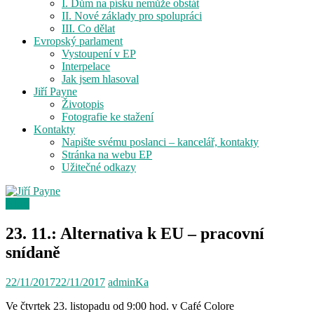
I. Dům na písku nemůže obstát
II. Nové základy pro spolupráci
III. Co dělat
Evropský parlament
Vystoupení v EP
Interpelace
Jak jsem hlasoval
Jiří Payne
Životopis
Fotografie ke stažení
Kontakty
Napište svému poslanci – kancelář, kontakty
Stránka na webu EP
Užitečné odkazy
Akce
23. 11.: Alternativa k EU – pracovní
snídaně
22/11/2017
22/11/2017
adminKa
Ve čtvrtek 23. listopadu od 9:00 hod. v Café Colore