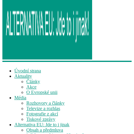
Úvodní strana
Aktuality
Články
Akce
O Evropské unii
Média
Rozhovory a články
Televize a rozhlas
Fotografie z akcí
Tiskové zprávy
Alternativa EU: Jde to i jinak
Obsah a předmluva