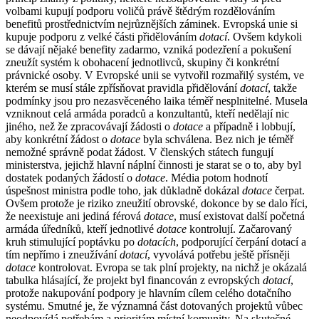
volbami kupují podporu voličů právě štědrým rozdělováním
benefitů prostřednictvím nejrůznějších záminek. Evropská unie si
kupuje podporu z velké části přidělováním
dotací
. Ovšem kdykoli
se dávají nějaké benefity zadarmo, vzniká podezření a pokušení
zneužít systém k obohacení jednotlivců, skupiny či konkrétní
právnické osoby. V Evropské unii se vytvořil rozmařilý systém, ve
kterém se musí stále zpřísňovat pravidla přidělování
dotací
, takže
podmínky jsou pro nezasvěceného laika téměř nesplnitelné. Musela
vzniknout celá armáda poradců a konzultantů, kteří nedělají nic
jiného, než že zpracovávají žádosti o
dotace
a případně i lobbují,
aby konkrétní žádost o
dotace
byla schválena. Bez nich je téměř
nemožné správně podat žádost. V členských státech fungují
ministerstva, jejichž hlavní náplní činnosti je starat se o to, aby byl
dostatek podaných žádostí o
dotace
. Média potom hodnotí
úspešnost ministra podle toho, jak důkladně dokázal
dotace
čerpat.
Ovšem protože je riziko zneužití obrovské, dokonce by se dalo říci,
že neexistuje ani jediná férová
dotace
, musí existovat další početná
armáda úředníků, kteří jednotlivé
dotace
kontrolují. Začarovaný
kruh stimulující poptávku po
dotacích
, podporující čerpání dotací a
tím nepřímo i zneužívání
dotací
, vyvolává potřebu ještě přísněji
dotace
kontrolovat. Evropa se tak plní projekty, na nichž je okázalá
tabulka hlásající, že projekt byl financován z evropských
dotací
,
protože nakupování podpory je hlavním cílem celého dotačního
systému. Smutné je, že významná část dotovaných projektů vůbec
neodpovídá potřebám a prioritám místní komunity. Na skutečné