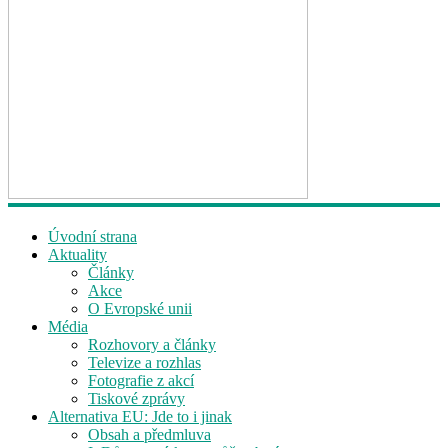
Úvodní strana
Aktuality
Články
Akce
O Evropské unii
Média
Rozhovory a články
Televize a rozhlas
Fotografie z akcí
Tiskové zprávy
Alternativa EU: Jde to i jinak
Obsah a předmluva