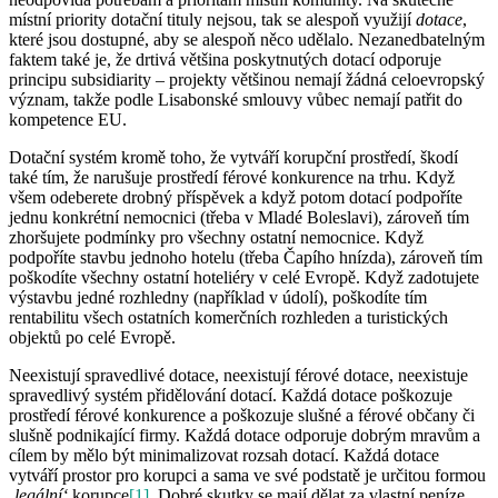
místní priority dotační tituly nejsou, tak se alespoň využijí
dotace
,
které jsou dostupné, aby se alespoň něco udělalo. Nezanedbatelným
faktem také je, že drtivá většina poskytnutých dotací odporuje
principu subsidiarity – projekty většinou nemají žádná celoevropský
význam, takže podle Lisabonské smlouvy vůbec nemají patřit do
kompetence EU.
Dotační systém kromě toho, že vytváří korupční prostředí, škodí
také tím, že narušuje prostředí férové konkurence na trhu. Když
všem odeberete drobný příspěvek a když potom dotací podpoříte
jednu konkrétní nemocnici (třeba v Mladé Boleslavi), zároveň tím
zhoršujete podmínky pro všechny ostatní nemocnice. Když
podpoříte stavbu jednoho hotelu (třeba Čapího hnízda), zároveň tím
poškodíte všechny ostatní hoteliéry v celé Evropě. Když zadotujete
výstavbu jedné rozhledny (například v údolí), poškodíte tím
rentabilitu všech ostatních komerčních rozhleden a turistických
objektů po celé Evropě.
Neexistují spravedlivé dotace, neexistují férové dotace, neexistuje
spravedlivý systém přidělování dotací. Každá dotace poškozuje
prostředí férové konkurence a poškozuje slušné a férové občany či
slušně podnikající firmy. Každá dotace odporuje dobrým mravům a
cílem by mělo být minimalizovat rozsah dotací. Každá dotace
vytváří prostor pro korupci a sama ve své podstatě je určitou formou
‚legální‘
korupce
[1]
. Dobré skutky se mají dělat za vlastní peníze,