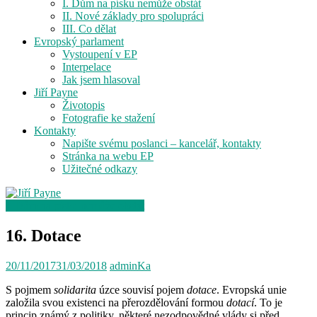
I. Dům na písku nemůže obstát
II. Nové základy pro spolupráci
III. Co dělat
Evropský parlament
Vystoupení v EP
Interpelace
Jak jsem hlasoval
Jiří Payne
Životopis
Fotografie ke stažení
Kontakty
Napište svému poslanci – kancelář, kontakty
Stránka na webu EP
Užitečné odkazy
I. Dům na písku nemůže obstát
16. Dotace
20/11/2017
31/03/2018
adminKa
S pojmem
solidarita
úzce souvisí pojem
dotace
. Evropská unie
založila svou existenci na přerozdělování formou
dotací
. To je
princip známý z politiky, některé nezodpovědné vlády si před